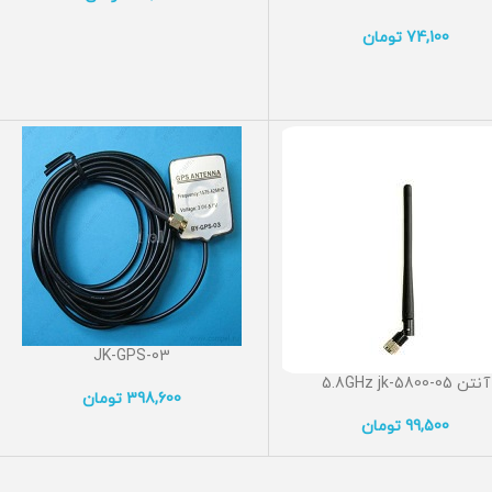
74,100
تومان
JK-GPS-03
آنتن 5.8GHz jk-5800-05
398,600
تومان
99,500
تومان