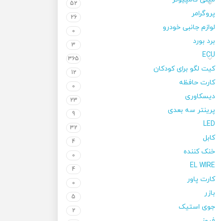
52
پروگرامر
26
لوازم جانبی خودرو
0
برد بورد
3
ECU
365
کیت لگو برای کودکان
12
کارت حافظه
0
دیسکاوری
23
پرینتر سه بعدی
9
LED
32
کابل
4
خنک کننده
0
EL WIRE
4
کارت پاور
0
بازر
5
جوی استیک
2
فیوز