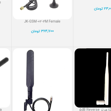
e
23,0
تومان
JK-GSM-02-2M Female
364,700
تومان
a