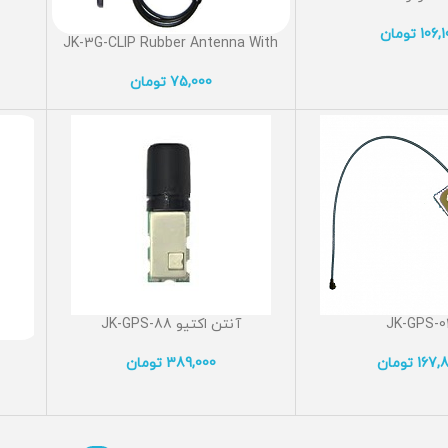
106,
تومان
JK-3G-CLIP Rubber Antenna With
3G/4D Band
75,000
تومان
JK-GPS-0
آنتن اکتیو JK-GPS-88
167,
تومان
389,000
تومان