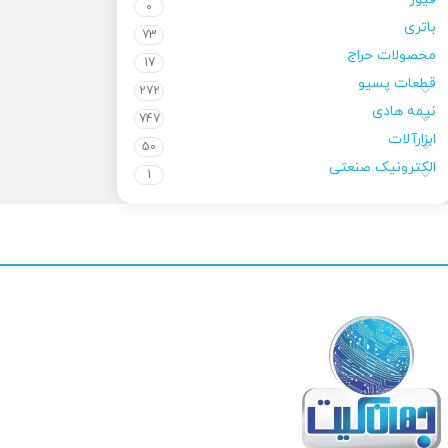
0
باتری
73
محصولات حراج
17
قطعات پسیو
272
نیمه هادی
747
ابزارآلات
50
الکترونیک صنعتی
1