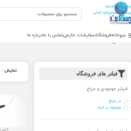
پرش به ناوبری
پرش به محتوای اصلی
خانه
فروشگاه
سفارشات خارجی
تماس با ما
درباره ما
منو
خانه
آنتن
نمایش
9
فیلتر های فروشگاه
فیلتر موجودی و حراج
در حراج
موجود در انبار
آنتن -2400-UFL