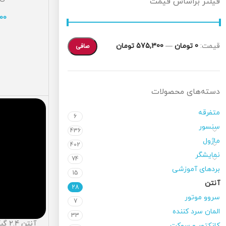
فیلتر براساس قیمت
00
قيمت:
0 تومان
—
575,300 تومان
صافی
دسته‌های محصولات
متفرقه
6
سنسور
436
ماژول
402
نمایشگر
74
بردهای آموزشی
15
آنتن
28
سروو موتور
7
المان سرد کننده
33
آنتن 2.4 گبگا هرتز 5dB Reverse
کانکتور و سوکت