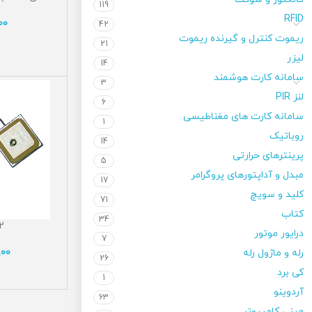
119
RFID
100
42
ریموت کنترل و گیرنده ریموت
21
لیزر
14
سامانه کارت هوشمند
3
لنز PIR
6
سامانه کارت های مغناطیسی
1
روباتیک
14
پرینترهای حرارتی
5
مبدل و آداپتورهای پروگرامر
17
کلید و سویچ
71
کتاب
34
2
درایور موتور
7
رله و ماژول رله
800
26
کی برد
1
آردوینو
63
مینی کامپیوتر