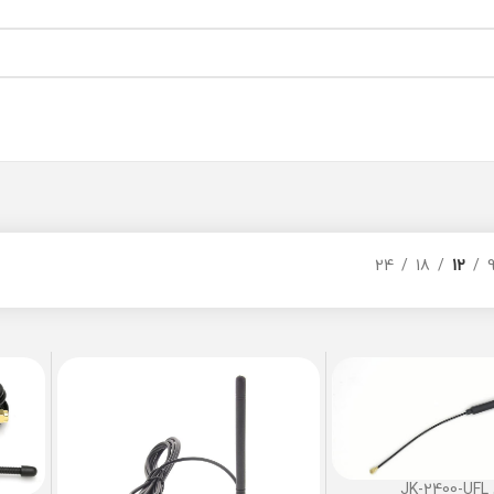
24
18
12
JK