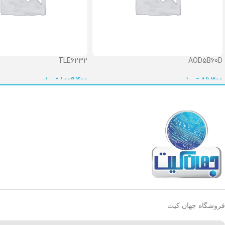
TLE6232
AOD5B60D
86,300
تومان
1,009,400
تومان
فروشگاه جهان کیت