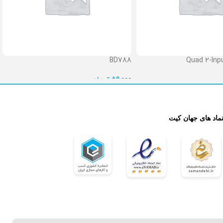
BD788
Quad 2-Inpu
تومان
59,000

نماد های جهان کی