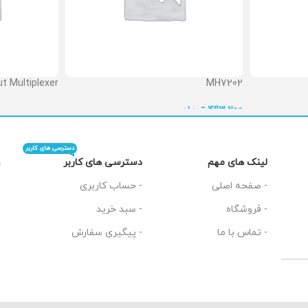
t Multiplexer
MH7202
 تماس بگیرید
تومان
493,200
دسترسی های کاربر
دسترسی های کاربر
لینک های مهم
ت
- حساب کاربری
- صفحه اصلی
- سبد خرید
- فروشگاه
- پیگیری سفارش
- تماس با ما