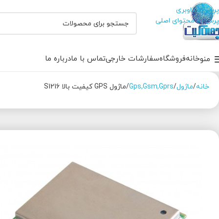
پرش به ناوبری
پرش به محتوای اصلی
خانه
فروشگاه
سفارشات خارجی
تماس با ما
درباره ما
منو
خانه
ماژول
Gps,Gsm,Gprs
ماژول GPS کیفیت بالا S1216