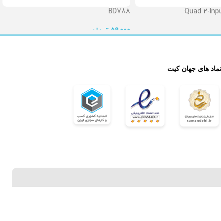
BD788
Quad 2-Inpu
تومان
59,000

نماد های جهان کی