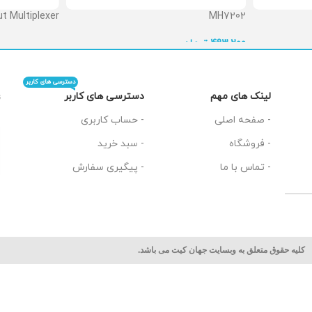
t Multiplexer
MH7202
 تماس بگیرید
تومان
493,200
دسترسی های کاربر
دسترسی های کاربر
لینک های مهم
ت
- حساب کاربری
- صفحه اصلی
- سبد خرید
- فروشگاه
- پیگیری سفارش
- تماس با ما
کلیه حقوق متعلق به وبسایت جهان کیت می باشد.