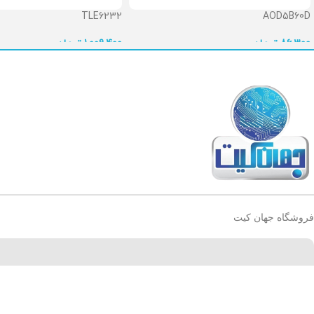
TLE6232
AOD5B60D
86,300
تومان
1,009,400
تومان
فروشگاه جهان کیت