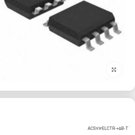
برای بزرگنمایی کلیک کنید
ACS712ELCTR-05B-T