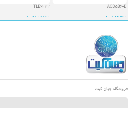
TLE6232
AOD5B60D
86,300
تومان
1,001,700
تومان
فروشگاه جهان کیت