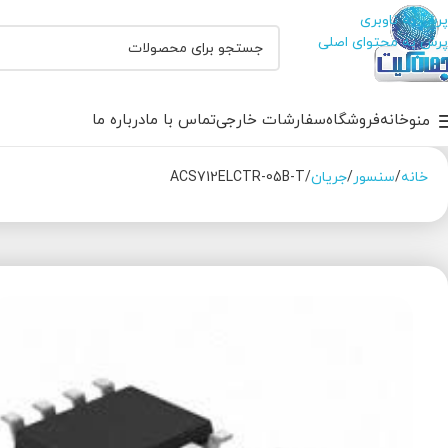
پرش به ناوبری
پرش به محتوای اصلی
خانه
فروشگاه
سفارشات خارجی
تماس با ما
درباره ما
منو
خانه
سنسور
جریان
ACS712ELCTR-05B-T