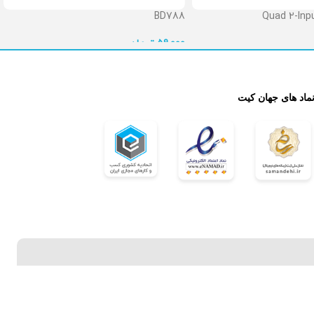
BD788
Quad 2-Inpu
تومان
59,000

نماد های جهان کی