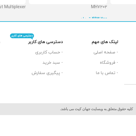
t Multiplexer
MH7202
 تماس بگیرید
تومان
493,200
دسترسی های کاربر
دسترسی های کاربر
لینک های مهم
ت
- حساب کاربری
- صفحه اصلی
- سبد خرید
- فروشگاه
- پیگیری سفارش
- تماس با ما
کلیه حقوق متعلق به وبسایت جهان کیت می باشد.