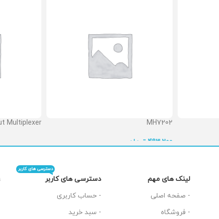
t Multiplexer
MH7202
 تماس بگیرید
تومان
493,200
دسترسی های کاربر
دسترسی های کاربر
لینک های مهم
ت
- حساب کاربری
- صفحه اصلی
- سبد خرید
- فروشگاه