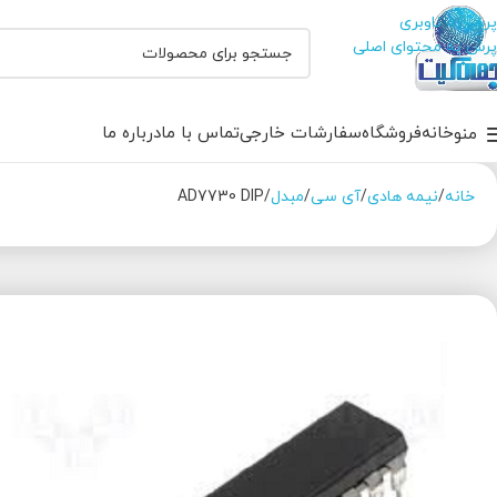
پرش به ناوبری
پرش به محتوای اصلی
خانه
فروشگاه
سفارشات خارجی
تماس با ما
درباره ما
منو
خانه
نیمه هادی
آی سی
مبدل
AD7730 DIP