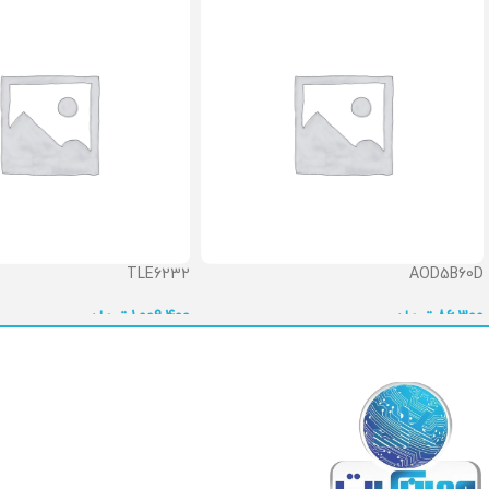
TLE6232
AOD5B60D
86,300
تومان
1,009,400
تومان