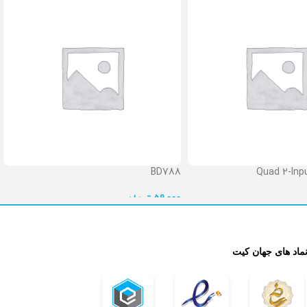
BD788
Quad 2-Inpu
تومان
59,000

نماد های جهان کی