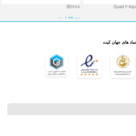
BD788
Quad 2-Inpu
تومان
59,000

نماد های جهان کی