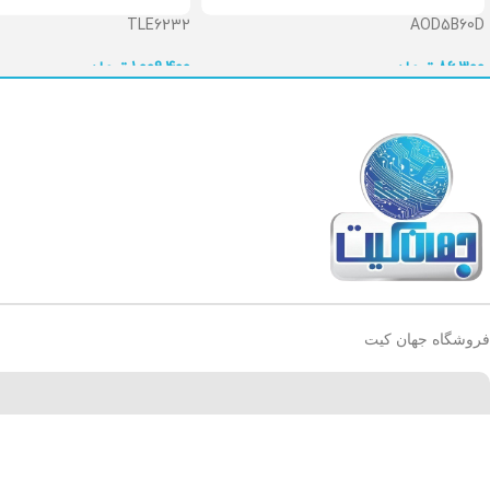
TLE6232
AOD5B60D
86,300
تومان
1,009,400
تومان
فروشگاه جهان کیت