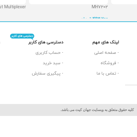
t Multiplexer
MH7202
 تماس بگیرید
تومان
493,200
دسترسی های کاربر
دسترسی های کاربر
لینک های مهم
ت
- حساب کاربری
- صفحه اصلی
- سبد خرید
- فروشگاه
- پیگیری سفارش
- تماس با ما
کلیه حقوق متعلق به وبسایت جهان کیت می باشد.