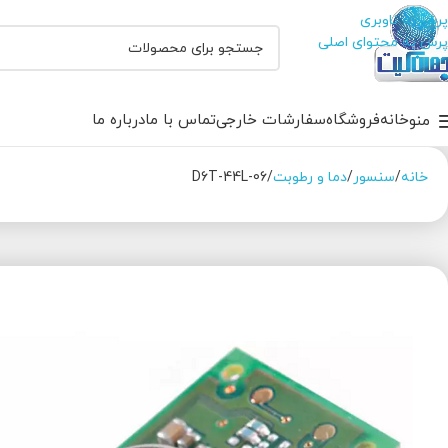
پرش به ناوبری
پرش به محتوای اصلی
خانه
فروشگاه
سفارشات خارجی
تماس با ما
درباره ما
منو
خانه
سنسور
دما و رطوبت
D6T-44L-06