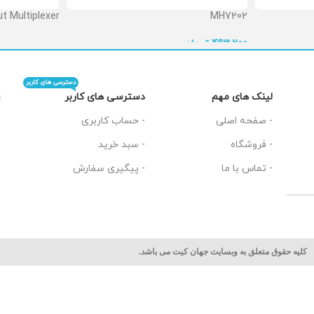
t Multiplexer
MH7202
 تماس بگیرید
تومان
493,200
دسترسی های کاربر
دسترسی های کاربر
لینک های مهم
ت
- حساب کاربری
- صفحه اصلی
- سبد خرید
- فروشگاه
- پیگیری سفارش
- تماس با ما
کلیه حقوق متعلق به وبسایت جهان کیت می باشد.