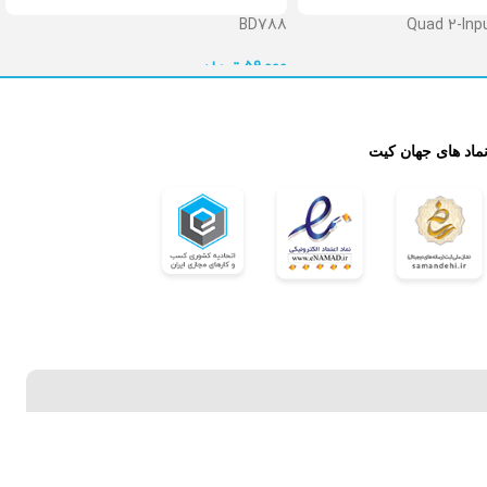
BD788
Quad 2-Inpu
تومان
59,000

نماد های جهان کی