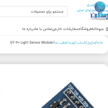
پرش به ناوبری
پرش به محتوای اصلی
خانه
فروشگاه
سفارشات خارجی
تماس با ما
درباره ما
منو
خانه
ماژول
شتاب/زاویه/قطب نما
GY-30 Light Sensor Module