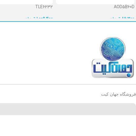
TLE6232
AOD5B60D
86,300
تومان
1,009,400
تومان
فروشگاه جهان کیت