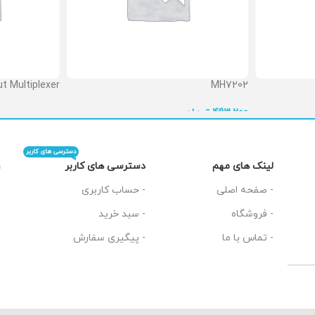
t Multiplexer
MH7202
 تماس بگیرید
تومان
493,200
دسترسی های کاربر
دسترسی های کاربر
لینک های مهم
ت
- حساب کاربری
- صفحه اصلی
- سبد خرید
- فروشگاه
- پیگیری سفارش
- تماس با ما