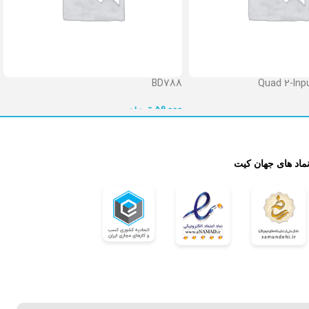
BD788
Quad 2-Inpu
تومان
59,000

نماد های جهان کی