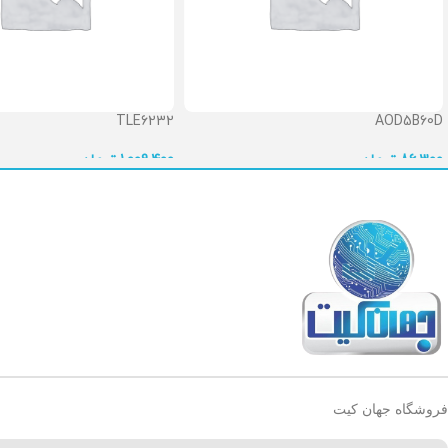
TLE6232
AOD5B60D
86,300
تومان
1,009,400
تومان
فروشگاه جهان کیت